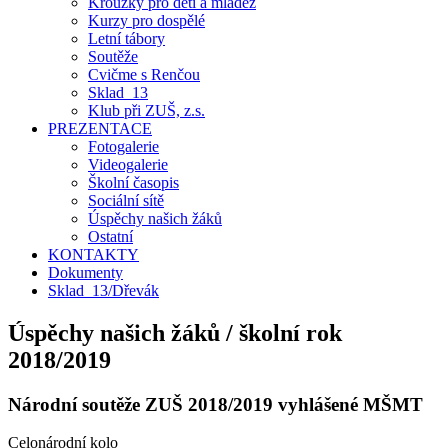
Kroužky pro děti a mládež
Kurzy pro dospělé
Letní tábory
Soutěže
Cvičme s Renčou
Sklad_13
Klub při ZUŠ, z.s.
PREZENTACE
Fotogalerie
Videogalerie
Školní časopis
Sociální sítě
Úspěchy našich žáků
Ostatní
KONTAKTY
Dokumenty
Sklad_13/Dřevák
Úspěchy našich žáků / školní rok
2018/2019
Národní soutěže ZUŠ 2018/2019 vyhlášené MŠMT
Celonárodní kolo