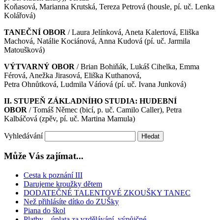
Koňasová, Marianna Krutská, Tereza Petrová (housle, pí. uč. Lenka
Kolářová)
TANEČNÍ OBOR
/ Laura Jelínková, Aneta Kalertová, Eliška
Machová, Natálie Kociánová, Anna Kudová (pí. uč. Jarmila
Matoušková)
VÝTVARNÝ OBOR
/ Brian Bohiňák, Lukáš Cihelka, Emma
Férová, Anežka Jirasová, Eliška Kuthanová,
Petra Ohnůtková, Ludmila Váńová (pí. uč. Ivana Junková)
II. STUPEŇ ZÁKLADNÍHO STUDIA: HUDEBNÍ
OBOR
/ Tomáš Němec (bicí, p. uč. Camilo Caller), Petra
Kalbáčová (zpěv, pí. uč. Martina Mamula)
Vyhledávání
Může Vás zajímat...
Cesta k poznání III
Darujeme kroužky dětem
DODATEČNÉ TALENTOVÉ ZKOUŠKY TANEC
Než přihlásíte dítko do ZUŠky
Piana do škol
Platby – úplata za vzdělávání, výpůjčné