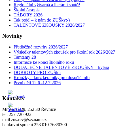
Regionální výtvarná a literární soutěž
Školní časopis
TÁBORY 2026
Tak pojď – k nám do ZUŠky:-)
TALENTOVÉ ZKOUŠKY 2026/2027
Novinky
Předběžné rozvrhy 2026/2027
Výsledky talentových zkoušek pro školní rok 2026/2027
Tamtamy 28
Informace ke konci školního roku
DODATEČNÉ TALENTOVÉ ZKOUŠKY – kytara
DOBROTY PRO ZUŠku
Kroužky a kurz keramiky pro dospělé info
První děti 12 6.-12.7.2026
Kontakty
Mníšecká 29, 252 30 Řevnice
tel. 257 720 922
mail zus.rev@seznam.cz
bankovní spojení 253 010 768/0300