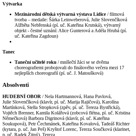
Výtvarka
Mezinárodní dětská výtvarná výstava Lidice
/ filmová
tvorba – medaile: Šárka Leinweberová, Julie Slovenčíková
Alžběta Nebřenská (pí. uč. Kateřina Krutská), výtvarný
objekt - čestné uznání: Alice Gunterová a Adéla Hrubá (pí.
uč. Kateřina Zagdoun)
Tanec
Taneční učitelé roku
/ mníšečtí žáci se se dvěma
choreografiemi probojovali do finálového večera mezi 17
nejlepších choreografií (pí. uč. J. Matoušková)
Absolventi
HUDEBNÍ OBOR
/ Nela Hartmannová, Hana Pavlová,
Julie Slovenčíková (klavír, pí. uč. Marija Rajičová), Karolína
Martínková, Stella Stropková (zpěv, pí. uč. Tereza Bystřická),
Vojtěch Brenner, Kamila Kolářová (zobcová flétna, pí. uč. Kristina
Němečková) Barbora Digrinová (klavír, pí. uč. Kateřina
Soukupová), Petr Čechmánek, Kateřina Kovalová, Tadeáš Richter
(kytara, p. uč. Jan Peš) Kryštof Lorenc, Tereza Součková (klarinet,
p. uč. Radek Žitný), Tereza