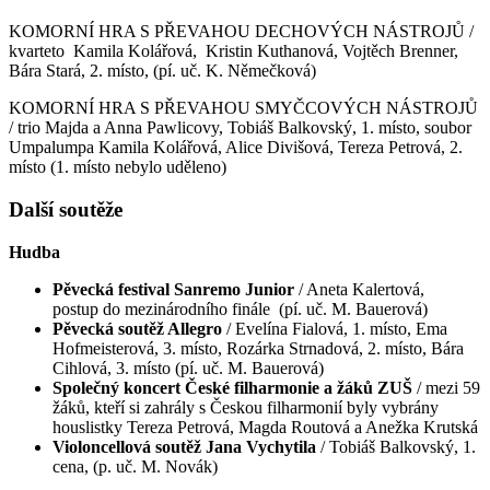
KOMORNÍ HRA S PŘEVAHOU DECHOVÝCH NÁSTROJŮ /
kvarteto Kamila Kolářová, Kristin Kuthanová, Vojtěch Brenner,
Bára Stará, 2. místo, (pí. uč. K. Němečková)
KOMORNÍ HRA S PŘEVAHOU SMYČCOVÝCH NÁSTROJŮ
/ trio Majda a Anna Pawlicovy, Tobiáš Balkovský, 1. místo, soubor
Umpalumpa Kamila Kolářová, Alice Divišová, Tereza Petrová, 2.
místo (1. místo nebylo uděleno)
Další soutěže
Hudba
Pěvecká festival Sanremo Junior
/ Aneta Kalertová,
postup do mezinárodního finále (pí. uč. M. Bauerová)
Pěvecká soutěž Allegro
/ Evelína Fialová, 1. místo, Ema
Hofmeisterová, 3. místo, Rozárka Strnadová, 2. místo, Bára
Cihlová, 3. místo (pí. uč. M. Bauerová)
Společný koncert České filharmonie a žáků ZUŠ
/ mezi 59
žáků, kteří si zahrály s Českou filharmonií byly vybrány
houslistky Tereza Petrová, Magda Routová a Anežka Krutská
Violoncellová soutěž Jana Vychytila
/ Tobiáš Balkovský, 1.
cena, (p. uč. M. Novák)