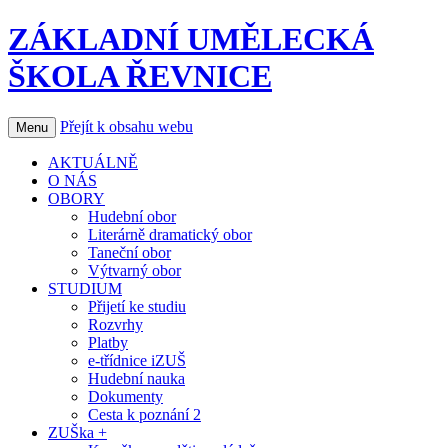
ZÁKLADNÍ UMĚLECKÁ
ŠKOLA ŘEVNICE
Přejít k obsahu webu
Menu
AKTUÁLNĚ
O NÁS
OBORY
Hudební obor
Literárně dramatický obor
Taneční obor
Výtvarný obor
STUDIUM
Přijetí ke studiu
Rozvrhy
Platby
e-třídnice iZUŠ
Hudební nauka
Dokumenty
Cesta k poznání 2
ZUŠka +