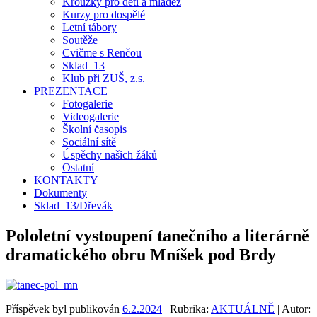
Kroužky pro děti a mládež
Kurzy pro dospělé
Letní tábory
Soutěže
Cvičme s Renčou
Sklad_13
Klub při ZUŠ, z.s.
PREZENTACE
Fotogalerie
Videogalerie
Školní časopis
Sociální sítě
Úspěchy našich žáků
Ostatní
KONTAKTY
Dokumenty
Sklad_13/Dřevák
Pololetní vystoupení tanečního a literárně
dramatického obru Mníšek pod Brdy
Příspěvek byl publikován
6.2.2024
| Rubrika:
AKTUÁLNĚ
| Autor: