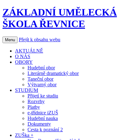
ZÁKLADNÍ UMĚLECKÁ
ŠKOLA ŘEVNICE
Přejít k obsahu webu
Menu
AKTUÁLNĚ
O NÁS
OBORY
Hudební obor
Literárně dramatický obor
Taneční obor
Výtvarný obor
STUDIUM
Přijetí ke studiu
Rozvrhy
Platby
e-třídnice iZUŠ
Hudební nauka
Dokumenty
Cesta k poznání 2
ZUŠka +