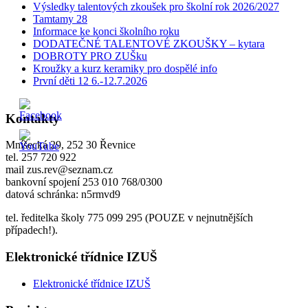
Výsledky talentových zkoušek pro školní rok 2026/2027
Tamtamy 28
Informace ke konci školního roku
DODATEČNÉ TALENTOVÉ ZKOUŠKY – kytara
DOBROTY PRO ZUŠku
Kroužky a kurz keramiky pro dospělé info
První děti 12 6.-12.7.2026
Kontakty
Mníšecká 29, 252 30 Řevnice
tel. 257 720 922
mail zus.rev@seznam.cz
bankovní spojení 253 010 768/0300
datová schránka: n5rmvd9
tel. ředitelka školy 775 099 295 (POUZE v nejnutnějších
případech!).
Elektronické třídnice IZUŠ
Elektronické třídnice IZUŠ