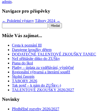
admin
.
Navigace pro příspěvky
←
Pololetní výstavy
Tábory 2024
→
Může Vás zajímat...
Cesta k poznání III
Darujeme kroužky dětem
DODATEČNÉ TALENTOVÉ ZKOUŠKY TANEC
Než přihlásíte dítko do ZUŠky
Piana do škol
Platby – úplata za vzdělávání, výpůjčné
Regionální výtvarná a literární soutěž
Školní časopis
TÁBORY 2026
Tak pojď – k nám do ZUŠky:-)
TALENTOVÉ ZKOUŠKY 2026/2027
Novinky
Předběžné rozvrhy 2026/2027