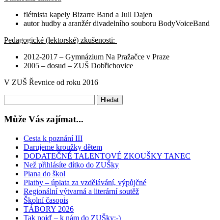
flétnista kapely Bizarre Band a Jull Dajen
autor hudby a aranžér divadelního souboru BodyVoiceBand
Pedagogické (lektorské) zkušenosti:
2012-2017 – Gymnázium Na Pražačce v Praze
2005 – dosud – ZUŠ Dobřichovice
V ZUŠ Řevnice od roku 2016
Může Vás zajímat...
Cesta k poznání III
Darujeme kroužky dětem
DODATEČNÉ TALENTOVÉ ZKOUŠKY TANEC
Než přihlásíte dítko do ZUŠky
Piana do škol
Platby – úplata za vzdělávání, výpůjčné
Regionální výtvarná a literární soutěž
Školní časopis
TÁBORY 2026
Tak pojď – k nám do ZUŠky:-)