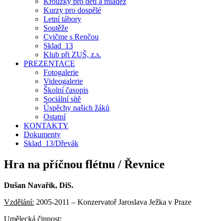
Kroužky pro děti a mládež
Kurzy pro dospělé
Letní tábory
Soutěže
Cvičme s Renčou
Sklad_13
Klub při ZUŠ, z.s.
PREZENTACE
Fotogalerie
Videogalerie
Školní časopis
Sociální sítě
Úspěchy našich žáků
Ostatní
KONTAKTY
Dokumenty
Sklad_13/Dřevák
Hra na příčnou flétnu / Řevnice
Dušan Navařík, DiS.
Vzdělání:
2005-2011 – Konzervatoř Jaroslava Ježka v Praze
Umělecká činnost: