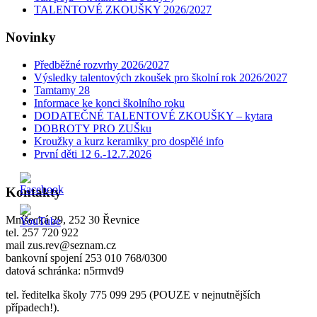
TALENTOVÉ ZKOUŠKY 2026/2027
Novinky
Předběžné rozvrhy 2026/2027
Výsledky talentových zkoušek pro školní rok 2026/2027
Tamtamy 28
Informace ke konci školního roku
DODATEČNÉ TALENTOVÉ ZKOUŠKY – kytara
DOBROTY PRO ZUŠku
Kroužky a kurz keramiky pro dospělé info
První děti 12 6.-12.7.2026
Kontakty
Mníšecká 29, 252 30 Řevnice
tel. 257 720 922
mail zus.rev@seznam.cz
bankovní spojení 253 010 768/0300
datová schránka: n5rmvd9
tel. ředitelka školy 775 099 295 (POUZE v nejnutnějších
případech!).