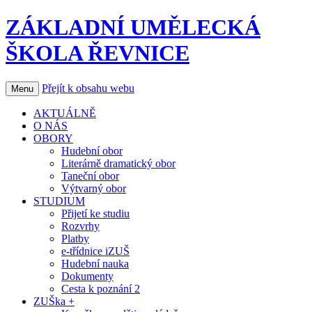
ZÁKLADNÍ UMĚLECKÁ
ŠKOLA ŘEVNICE
Přejít k obsahu webu
Menu
AKTUÁLNĚ
O NÁS
OBORY
Hudební obor
Literárně dramatický obor
Taneční obor
Výtvarný obor
STUDIUM
Přijetí ke studiu
Rozvrhy
Platby
e-třídnice iZUŠ
Hudební nauka
Dokumenty
Cesta k poznání 2
ZUŠka +