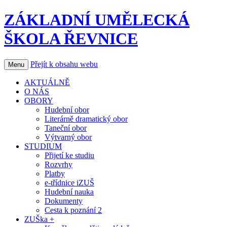
ZÁKLADNÍ UMĚLECKÁ
ŠKOLA ŘEVNICE
Přejít k obsahu webu
Menu
AKTUÁLNĚ
O NÁS
OBORY
Hudební obor
Literárně dramatický obor
Taneční obor
Výtvarný obor
STUDIUM
Přijetí ke studiu
Rozvrhy
Platby
e-třídnice iZUŠ
Hudební nauka
Dokumenty
Cesta k poznání 2
ZUŠka +