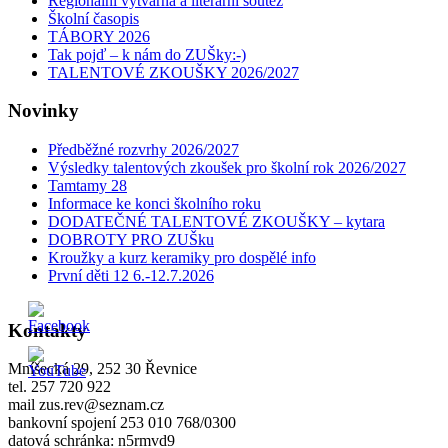
Regionální výtvarná a literární soutěž
Školní časopis
TÁBORY 2026
Tak pojď – k nám do ZUŠky:-)
TALENTOVÉ ZKOUŠKY 2026/2027
Novinky
Předběžné rozvrhy 2026/2027
Výsledky talentových zkoušek pro školní rok 2026/2027
Tamtamy 28
Informace ke konci školního roku
DODATEČNÉ TALENTOVÉ ZKOUŠKY – kytara
DOBROTY PRO ZUŠku
Kroužky a kurz keramiky pro dospělé info
První děti 12 6.-12.7.2026
Kontakty
Mníšecká 29, 252 30 Řevnice
tel. 257 720 922
mail zus.rev@seznam.cz
bankovní spojení 253 010 768/0300
datová schránka: n5rmvd9