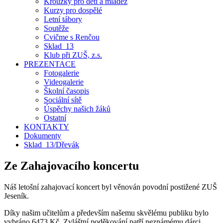
Kroužky pro děti a mládež
Kurzy pro dospělé
Letní tábory
Soutěže
Cvičme s Renčou
Sklad_13
Klub při ZUŠ, z.s.
PREZENTACE
Fotogalerie
Videogalerie
Školní časopis
Sociální sítě
Úspěchy našich žáků
Ostatní
KONTAKTY
Dokumenty
Sklad_13/Dřevák
Ze Zahajovacího koncertu
Náš letošní zahajovací koncert byl věnován povodní postižené ZUŠ
Jeseník.
Díky našim učitelům a především našemu skvělému publiku bylo
vybráno 6473 Kč. Zvláštní poděkování patří neznámému dárci,