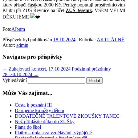
který přispěl částkou 2000 Kč. Peníze poputují prostřednictvím
Klubu při ZUŠ Řevnice na účet
ZUŠ Jeseník
. VŠEM VELMI
DĚKUJEME
Foto
Album
Příspěvek byl publikován
18.10.2024
| Rubrika:
AKTUÁLNĚ
|
Autor:
admin
.
Navigace pro příspěvky
←
Zahajovací koncert, 17.10.2024
Podzimní prázdniny
28.-30.10.2024
→
Vyhledávání
Může Vás zajímat...
Cesta k poznání III
Darujeme kroužky dětem
DODATEČNÉ TALENTOVÉ ZKOUŠKY TANEC
Než přihlásíte dítko do ZUŠky
Piana do škol
Platby – úplata za vzdělávání, výpůjčné