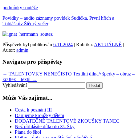
podmínky soutěže
Povídky – audio záznamy povídek Sudička, První hřích a
Tobiáškův Štědrý večer
Příspěvek byl publikován
6.11.2024
| Rubrika:
AKTUÁLNĚ
|
Autor:
admin
.
Navigace pro příspěvky
←
TALENTOVKY NENEČISTO
Textilní dílna// šperky – obraz –
kraftex – textil
→
Vyhledávání
Může Vás zajímat...
Cesta k poznání III
Darujeme kroužky dětem
DODATEČNÉ TALENTOVÉ ZKOUŠKY TANEC
Než přihlásíte dítko do ZUŠky
Piana do škol
Platby – úplata za vzdělávání, výpůjčné