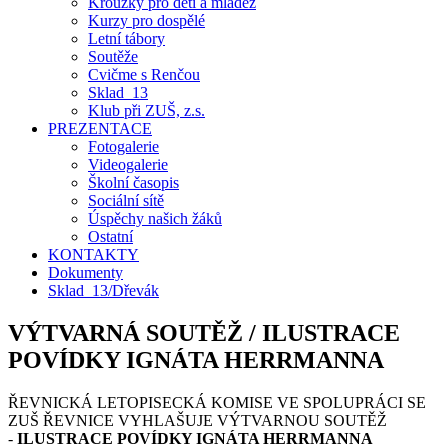
Kroužky pro děti a mládež
Kurzy pro dospělé
Letní tábory
Soutěže
Cvičme s Renčou
Sklad_13
Klub při ZUŠ, z.s.
PREZENTACE
Fotogalerie
Videogalerie
Školní časopis
Sociální sítě
Úspěchy našich žáků
Ostatní
KONTAKTY
Dokumenty
Sklad_13/Dřevák
VÝTVARNÁ SOUTĚŽ / ILUSTRACE
POVÍDKY IGNÁTA HERRMANNA
ŘEVNICKÁ LETOPISECKÁ KOMISE VE SPOLUPRÁCI SE
ZUŠ ŘEVNICE VYHLAŠUJE VÝTVARNOU SOUTĚŽ
-
ILUSTRACE POVÍDKY IGNÁTA HERRMANNA