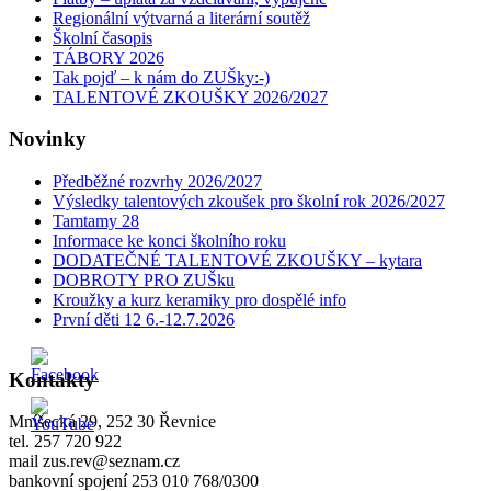
Regionální výtvarná a literární soutěž
Školní časopis
TÁBORY 2026
Tak pojď – k nám do ZUŠky:-)
TALENTOVÉ ZKOUŠKY 2026/2027
Novinky
Předběžné rozvrhy 2026/2027
Výsledky talentových zkoušek pro školní rok 2026/2027
Tamtamy 28
Informace ke konci školního roku
DODATEČNÉ TALENTOVÉ ZKOUŠKY – kytara
DOBROTY PRO ZUŠku
Kroužky a kurz keramiky pro dospělé info
První děti 12 6.-12.7.2026
Kontakty
Mníšecká 29, 252 30 Řevnice
tel. 257 720 922
mail zus.rev@seznam.cz
bankovní spojení 253 010 768/0300