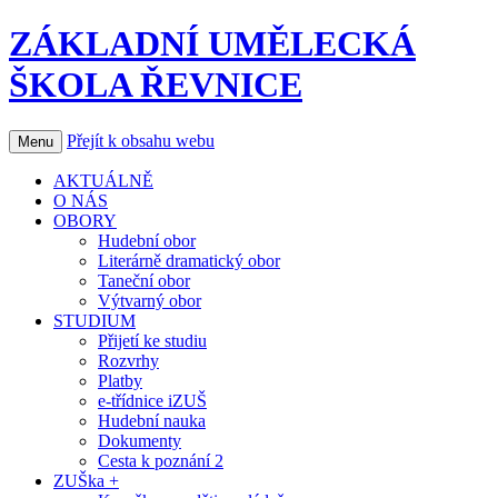
ZÁKLADNÍ UMĚLECKÁ
ŠKOLA ŘEVNICE
Přejít k obsahu webu
Menu
AKTUÁLNĚ
O NÁS
OBORY
Hudební obor
Literárně dramatický obor
Taneční obor
Výtvarný obor
STUDIUM
Přijetí ke studiu
Rozvrhy
Platby
e-třídnice iZUŠ
Hudební nauka
Dokumenty
Cesta k poznání 2
ZUŠka +