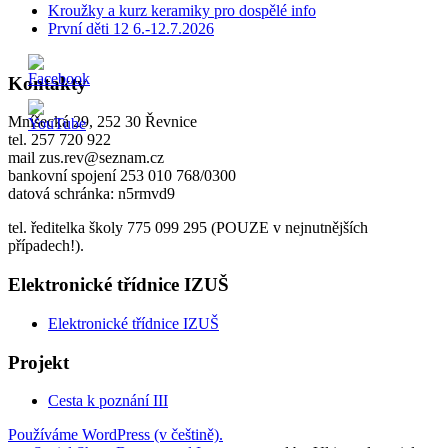
Kroužky a kurz keramiky pro dospělé info
První děti 12 6.-12.7.2026
Kontakty
Mníšecká 29, 252 30 Řevnice
tel. 257 720 922
mail zus.rev@seznam.cz
bankovní spojení 253 010 768/0300
datová schránka: n5rmvd9
tel. ředitelka školy 775 099 295 (POUZE v nejnutnějších
případech!).
Elektronické třídnice IZUŠ
Elektronické třídnice IZUŠ
Projekt
Cesta k poznání III
Používáme WordPress (v češtině).