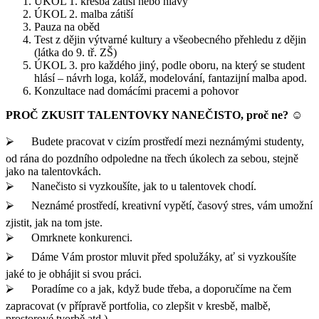
ÚKOL 1. kresba zátiší nebo hlavy
ÚKOL 2. malba zátiší
Pauza na oběd
Test z dějin výtvarné kultury a všeobecného přehledu z dějin
(látka do 9. tř. ZŠ)
ÚKOL 3. pro každého jiný, podle oboru, na který se student
hlásí – návrh loga, koláž, modelování, fantazijní malba apod.
Konzultace nad domácími pracemi a pohovor
PROČ ZKUSIT TALENTOVKY NANEČISTO, proč ne? ☺
⮚ Budete pracovat v cizím prostředí mezi neznámými studenty,
od rána do pozdního odpoledne na třech úkolech za sebou, stejně
jako na talentovkách.
⮚ Nanečisto si vyzkoušíte, jak to u talentovek chodí.
⮚ Neznámé prostředí, kreativní vypětí, časový stres, vám umožní
zjistit, jak na tom jste.
⮚ Omrknete konkurenci.
⮚ Dáme Vám prostor mluvit před spolužáky, ať si vyzkoušíte
jaké to je obhájit si svou práci.
⮚ Poradíme co a jak, když bude třeba, a doporučíme na čem
zapracovat (v přípravě portfolia, co zlepšit v kresbě, malbě,
prostorové tvorbě atd.).