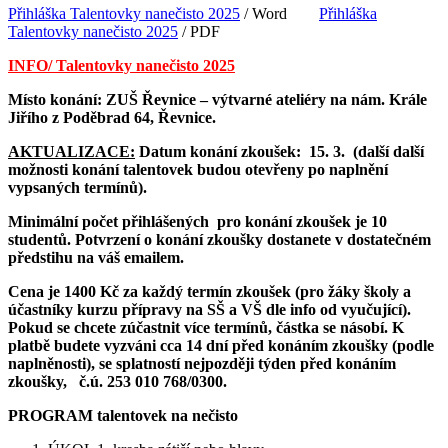
Přihláška Talentovky nanečisto 2025
/ Word
Přihláška
Talentovky nanečisto 2025
/ PDF
INFO/ Talentovky nanečisto 2025
Místo konání: ZUŠ Řevnice – výtvarné ateliéry na nám. Krále
Jiřího z Poděbrad 64, Řevnice.
AKTUALIZACE:
Datum konání zkoušek: 15. 3. (další další
možnosti konání talentovek budou otevřeny po naplnění
vypsaných termínů).
Minimální počet přihlášených pro konání zkoušek je 10
studentů. Potvrzení o konání zkoušky dostanete v dostatečném
předstihu na váš emailem.
Cena je 1400 Kč za každý termín zkoušek (pro žáky školy a
účastníky kurzu přípravy na SŠ a VŠ dle info od vyučující).
Pokud se chcete zúčastnit více termínů, částka se násobí. K
platbě budete vyzváni cca 14 dní před konáním zkoušky (podle
naplněnosti), se splatností nejpozději týden před konáním
zkoušky, č.ú. 253 010 768/0300.
PROGRAM talentovek na nečisto