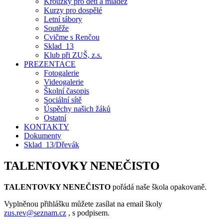
Kroužky pro děti a mládež
Kurzy pro dospělé
Letní tábory
Soutěže
Cvičme s Renčou
Sklad_13
Klub při ZUŠ, z.s.
PREZENTACE
Fotogalerie
Videogalerie
Školní časopis
Sociální sítě
Úspěchy našich žáků
Ostatní
KONTAKTY
Dokumenty
Sklad_13/Dřevák
TALENTOVKY NENEČISTO
TALENTOVKY NENEČISTO
pořádá naše škola opakovaně.
Vyplněnou přihlášku můžete zasílat na email školy
zus.rev@seznam.cz
, s podpisem.