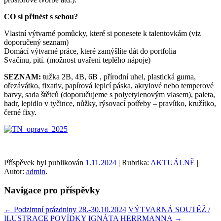
CO si přinést s sebou?
Vlastní výtvarné pomůcky, které si ponesete k talentovkám (viz
doporučený seznam)
Domácí výtvarné práce, které zamýšlíte dát do portfolia
Svačinu, pití. (možnost uvaření teplého nápoje)
SEZNAM:
tužka 2B, 4B, 6B , přírodní uhel, plastická guma,
ořezávátko, fixativ, papírová lepicí páska, akrylové nebo temperové
barvy, sada štětců (doporučujeme s polyetylenovým vlasem), paleta,
hadr, lepidlo v tyčince, nůžky, rýsovací potřeby – pravítko, kružítko,
černé fixy.
Příspěvek byl publikován
1.11.2024
| Rubrika:
AKTUÁLNĚ
|
Autor:
admin
.
Navigace pro příspěvky
←
Podzimní prázdniny 28.-30.10.2024
VÝTVARNÁ SOUTĚŽ /
ILUSTRACE POVÍDKY IGNÁTA HERRMANNA
→