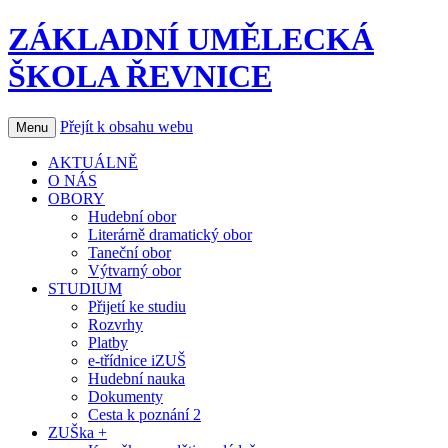
ZÁKLADNÍ UMĚLECKÁ
ŠKOLA ŘEVNICE
Přejít k obsahu webu
Menu
AKTUÁLNĚ
O NÁS
OBORY
Hudební obor
Literárně dramatický obor
Taneční obor
Výtvarný obor
STUDIUM
Přijetí ke studiu
Rozvrhy
Platby
e-třídnice iZUŠ
Hudební nauka
Dokumenty
Cesta k poznání 2
ZUŠka +