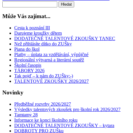
Může Vás zajímat...
Cesta k poznání III
Darujeme kroužky dětem
DODATEČNÉ TALENTOVÉ ZKOUŠKY TANEC
Než přihlásíte dítko do ZUŠky
Piana do škol
Platby – úplata za vzdělávání, výpůjčné
Regionální výtvarná a literární soutěž
Školní časopis
TÁBORY 2026
Tak pojď – k nám do ZUŠky:-)
TALENTOVÉ ZKOUŠKY 2026/2027
Novinky
Předběžné rozvrhy 2026/2027
Výsledky talentových zkoušek pro školní rok 2026/2027
Tamtamy 28
Informace ke konci školního roku
DODATEČNÉ TALENTOVÉ ZKOUŠKY – kytara
DOBROTY PRO ZUŠku