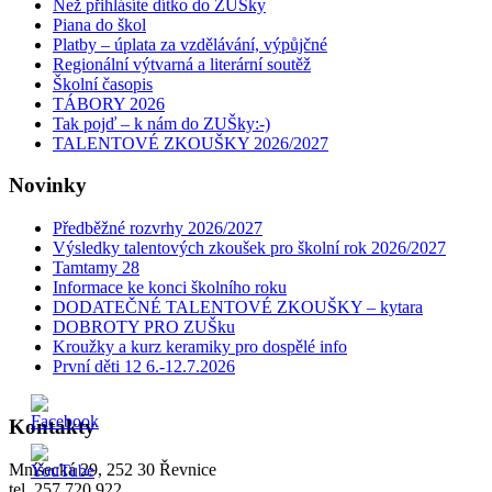
Než přihlásíte dítko do ZUŠky
Piana do škol
Platby – úplata za vzdělávání, výpůjčné
Regionální výtvarná a literární soutěž
Školní časopis
TÁBORY 2026
Tak pojď – k nám do ZUŠky:-)
TALENTOVÉ ZKOUŠKY 2026/2027
Novinky
Předběžné rozvrhy 2026/2027
Výsledky talentových zkoušek pro školní rok 2026/2027
Tamtamy 28
Informace ke konci školního roku
DODATEČNÉ TALENTOVÉ ZKOUŠKY – kytara
DOBROTY PRO ZUŠku
Kroužky a kurz keramiky pro dospělé info
První děti 12 6.-12.7.2026
Kontakty
Mníšecká 29, 252 30 Řevnice
tel. 257 720 922