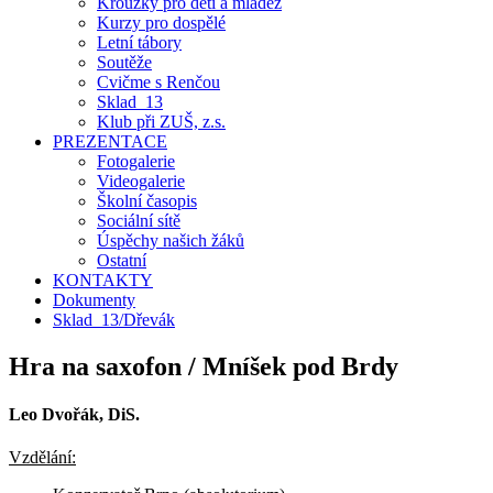
Kroužky pro děti a mládež
Kurzy pro dospělé
Letní tábory
Soutěže
Cvičme s Renčou
Sklad_13
Klub při ZUŠ, z.s.
PREZENTACE
Fotogalerie
Videogalerie
Školní časopis
Sociální sítě
Úspěchy našich žáků
Ostatní
KONTAKTY
Dokumenty
Sklad_13/Dřevák
Hra na saxofon / Mníšek pod Brdy
Leo Dvořák, DiS.
Vzdělání: