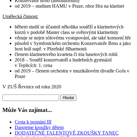
Konzervatoř Brno (absolutorium)
od 2019 – studium HAMU v Praze, obor Hra na klarinet
Umělecká činnost:
během studií se účastnil několika soutěží a klarinetových
kurzů v podobě Master class se světovými klarinetisty
věnuje se nejen sólovému vystupování, ale také komorní hře
působil v Symfonickém orchestru Konzervatoře Brno a jako
host hrál např. v Plzeňské filharmonii
členem klarinetového kvarteta či tria basetových rohů
2018 – Soutěž konzervatoří a hudebních gymnázií
v Teplicích: 1. cena
od 2019 – členem orchestru v muzikálovém divadle GoJa v
Praze
V ZUŠ Řevnice od roku 2020
Může Vás zajímat...
Cesta k poznání III
Darujeme kroužky dětem
DODATEČNÉ TALENTOVÉ ZKOUŠKY TANEC