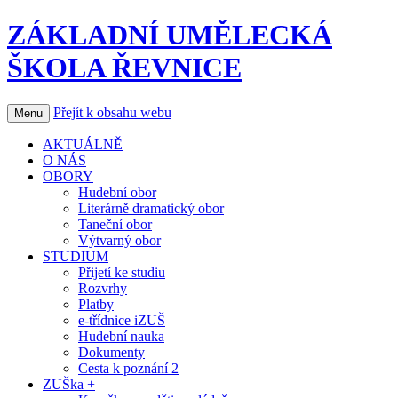
ZÁKLADNÍ UMĚLECKÁ
ŠKOLA ŘEVNICE
Přejít k obsahu webu
Menu
AKTUÁLNĚ
O NÁS
OBORY
Hudební obor
Literárně dramatický obor
Taneční obor
Výtvarný obor
STUDIUM
Přijetí ke studiu
Rozvrhy
Platby
e-třídnice iZUŠ
Hudební nauka
Dokumenty
Cesta k poznání 2
ZUŠka +