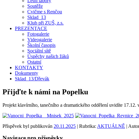
Letní tábory
Soutěže
Cvičme s Renčou
Sklad_13
Klub při ZUŠ, z.s.
PREZENTACE
Fotogalerie
Videogalerie
Školní časopis
Sociální sítě
Úspěchy našich žáků
Ostatní
KONTAKTY
Dokumenty
Sklad_13/Dřevák
Přijďte k námi na Popelku
Projekt klavírního, tanečního a dramatického oddělení uvidíte 17.12.
Příspěvek byl publikován
20.11.2025
| Rubrika:
AKTUÁLNĚ
| Auto
Navigace pro příspěvky