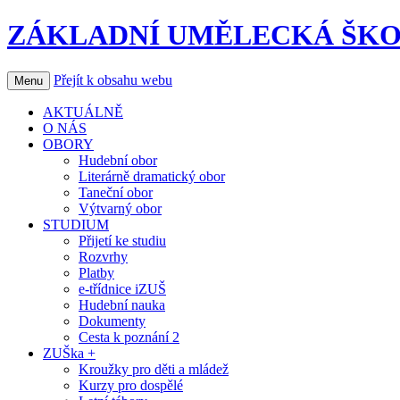
ZÁKLADNÍ UMĚLECKÁ ŠKO
Přejít k obsahu webu
Menu
AKTUÁLNĚ
O NÁS
OBORY
Hudební obor
Literárně dramatický obor
Taneční obor
Výtvarný obor
STUDIUM
Přijetí ke studiu
Rozvrhy
Platby
e-třídnice iZUŠ
Hudební nauka
Dokumenty
Cesta k poznání 2
ZUŠka +
Kroužky pro děti a mládež
Kurzy pro dospělé