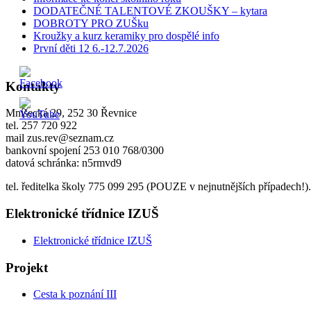
DODATEČNÉ TALENTOVÉ ZKOUŠKY – kytara
DOBROTY PRO ZUŠku
Kroužky a kurz keramiky pro dospělé info
První děti 12 6.-12.7.2026
Kontakty
Mníšecká 29, 252 30 Řevnice
tel. 257 720 922
mail zus.rev@seznam.cz
bankovní spojení 253 010 768/0300
datová schránka: n5rmvd9
tel. ředitelka školy 775 099 295 (POUZE v nejnutnějších případech!).
Elektronické třídnice IZUŠ
Elektronické třídnice IZUŠ
Projekt
Cesta k poznání III