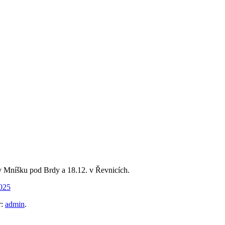
 v Mníšku pod Brdy a 18.12. v Řevnicích.
r:
admin
.