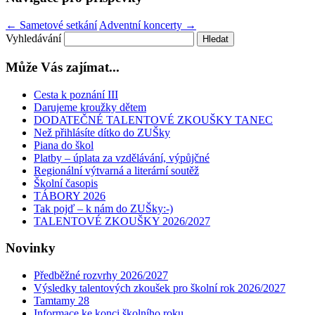
←
Sametové setkání
Adventní koncerty
→
Vyhledávání
Může Vás zajímat...
Cesta k poznání III
Darujeme kroužky dětem
DODATEČNÉ TALENTOVÉ ZKOUŠKY TANEC
Než přihlásíte dítko do ZUŠky
Piana do škol
Platby – úplata za vzdělávání, výpůjčné
Regionální výtvarná a literární soutěž
Školní časopis
TÁBORY 2026
Tak pojď – k nám do ZUŠky:-)
TALENTOVÉ ZKOUŠKY 2026/2027
Novinky
Předběžné rozvrhy 2026/2027
Výsledky talentových zkoušek pro školní rok 2026/2027
Tamtamy 28
Informace ke konci školního roku