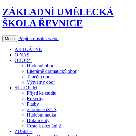
ZÁKLADNÍ UMĚLECKÁ
ŠKOLA ŘEVNICE
Přejít k obsahu webu
Menu
AKTUÁLNĚ
O NÁS
OBORY
Hudební obor
Literárně dramatický obor
Taneční obor
Výtvarný obor
STUDIUM
Přijetí ke studiu
Rozvrhy
Platby
e-třídnice iZUŠ
Hudební nauka
Dokumenty
Cesta k poznání 2
ZUŠka +