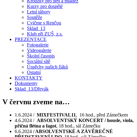
Kroužky pro děti a mládež
Kurzy pro dospělé
Letní tábory
Soutěže
Cvičme s Renčou
Sklad_13
Klub při ZUŠ, z.s.
PREZENTACE
Fotogalerie
Videogalerie
Školní časopis
Sociální sítě
Úspěchy našich žáků
Ostatní
KONTAKTY
Dokumenty
Sklad_13/Dřevák
V červnu zveme na…
1.6.2024 /
MIXFESTIVAL11
, 16 hod., před Zámečkem
4.6.2024 /
ABSOLVENTSKÝ KONCERT / housle, viola,
příčná flétna a fagot
, 18 hod., sál Zámečku
6.6.2024
/ ABSOLVENTSKÉ A ZÁVĚREČNÉ
PŘEDSTAVENÍ LDO
, 18 hod., sál Zámečku