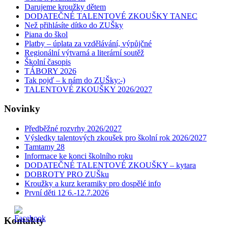
Darujeme kroužky dětem
DODATEČNÉ TALENTOVÉ ZKOUŠKY TANEC
Než přihlásíte dítko do ZUŠky
Piana do škol
Platby – úplata za vzdělávání, výpůjčné
Regionální výtvarná a literární soutěž
Školní časopis
TÁBORY 2026
Tak pojď – k nám do ZUŠky:-)
TALENTOVÉ ZKOUŠKY 2026/2027
Novinky
Předběžné rozvrhy 2026/2027
Výsledky talentových zkoušek pro školní rok 2026/2027
Tamtamy 28
Informace ke konci školního roku
DODATEČNÉ TALENTOVÉ ZKOUŠKY – kytara
DOBROTY PRO ZUŠku
Kroužky a kurz keramiky pro dospělé info
První děti 12 6.-12.7.2026
Kontakty