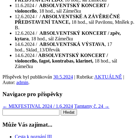
11.6.2024 /
ABSOLVENTSKÝ KONCERT /
violoncello
, 18 hod., sál Zámečku
12.6.2024 /
/ ABSOLVENTSKÉ A ZÁVĚREČNÉ
PŘEDSTAVENÍ TANCE,
18 hod., sál Pavilonu, Mníšek p.
B.
12.6.2024 /
ABSOLVENTSKÝ KONCERT / zpěv,
kytara
, 18 hod., sál Zámečku
14.6.2024 /
ABSOLVENTSKÁ VÝSTAVA
, 17
hod., Sklad_13/Dřevák
14.6.2024 /
ABSOLVENTSKÝ KONCERT /
violoncello, fagot, kontrabas, klarinet,
18 hod., sál
Zámečku
Příspěvek byl publikován
30.5.2024
| Rubrika:
AKTUÁLNĚ
|
Autor:
admin
.
Navigace pro příspěvky
←
MIXFESTIVAL 2024 / 1.6.2024
Tamtamy č. 24
→
Může Vás zajímat...
Cesta k poznání III