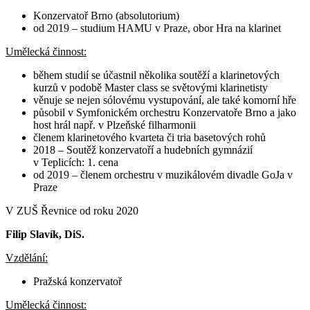
Konzervatoř Brno (absolutorium)
od 2019 – studium HAMU v Praze, obor Hra na klarinet
Umělecká činnost:
během studií se účastnil několika soutěží a klarinetových
kurzů v podobě Master class se světovými klarinetisty
věnuje se nejen sólovému vystupování, ale také komorní hře
působil v Symfonickém orchestru Konzervatoře Brno a jako
host hrál např. v Plzeňské filharmonii
členem klarinetového kvarteta či tria basetových rohů
2018 – Soutěž konzervatoří a hudebních gymnázií
v Teplicích: 1. cena
od 2019 – členem orchestru v muzikálovém divadle GoJa v
Praze
V ZUŠ Řevnice od roku 2020
Filip Slavík, DiS.
Vzdělání:
Pražská konzervatoř
Umělecká činnost: