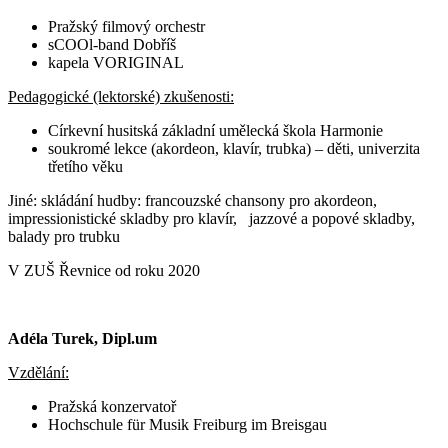
Pražský filmový orchestr
sCOOl-band Dobříš
kapela VORIGINAL
Pedagogické (lektorské) zkušenosti:
Církevní husitská základní umělecká škola Harmonie
soukromé lekce (akordeon, klavír, trubka) – děti, univerzita
třetího věku
Jiné: skládání hudby: francouzské chansony pro akordeon,
impressionistické skladby pro klavír, jazzové a popové skladby,
balady pro trubku
V ZUŠ Řevnice od roku 2020
Adéla Turek, Dipl.um
Vzdělání:
Pražská konzervatoř
Hochschule für Musik Freiburg im Breisgau