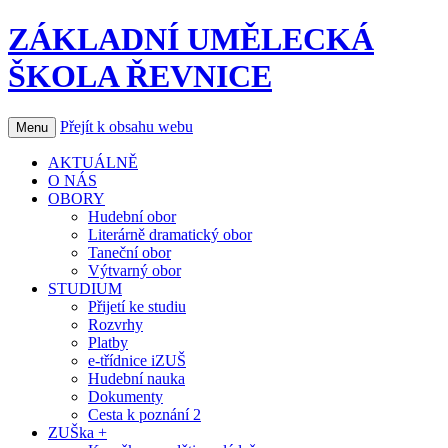
ZÁKLADNÍ UMĚLECKÁ
ŠKOLA ŘEVNICE
Přejít k obsahu webu
Menu
AKTUÁLNĚ
O NÁS
OBORY
Hudební obor
Literárně dramatický obor
Taneční obor
Výtvarný obor
STUDIUM
Přijetí ke studiu
Rozvrhy
Platby
e-třídnice iZUŠ
Hudební nauka
Dokumenty
Cesta k poznání 2
ZUŠka +