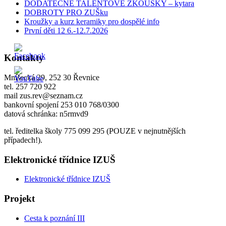
DODATEČNÉ TALENTOVÉ ZKOUŠKY – kytara
DOBROTY PRO ZUŠku
Kroužky a kurz keramiky pro dospělé info
První děti 12 6.-12.7.2026
Kontakty
Mníšecká 29, 252 30 Řevnice
tel. 257 720 922
mail zus.rev@seznam.cz
bankovní spojení 253 010 768/0300
datová schránka: n5rmvd9
tel. ředitelka školy 775 099 295 (POUZE v nejnutnějších
případech!).
Elektronické třídnice IZUŠ
Elektronické třídnice IZUŠ
Projekt
Cesta k poznání III