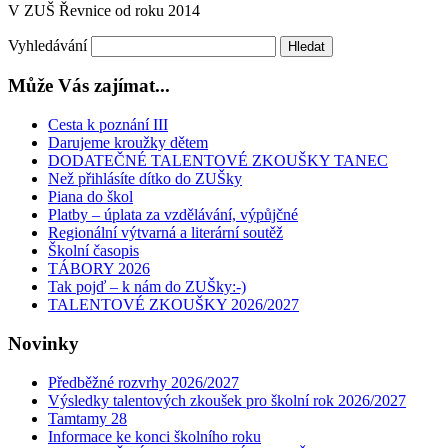
V ZUŠ Řevnice od roku 2014
Vyhledávání
Může Vás zajímat...
Cesta k poznání III
Darujeme kroužky dětem
DODATEČNÉ TALENTOVÉ ZKOUŠKY TANEC
Než přihlásíte dítko do ZUŠky
Piana do škol
Platby – úplata za vzdělávání, výpůjčné
Regionální výtvarná a literární soutěž
Školní časopis
TÁBORY 2026
Tak pojď – k nám do ZUŠky:-)
TALENTOVÉ ZKOUŠKY 2026/2027
Novinky
Předběžné rozvrhy 2026/2027
Výsledky talentových zkoušek pro školní rok 2026/2027
Tamtamy 28
Informace ke konci školního roku