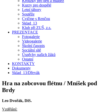
Kroužky pro děti a mládež
Kurzy pro dospělé
Letní tábory
Soutěže
Cvičme s Renčou
Sklad_13
Klub při ZUŠ, z.s.
PREZENTACE
Fotogalerie
Videogalerie
Školní časopis
Sociální sítě
Úspěchy našich žáků
Ostatní
KONTAKTY
Dokumenty
Sklad_13/Dřevák
Hra na zobcovou flétnu / Mníšek pod
Brdy
Leo Dvořák, DiS.
Vzdělání: