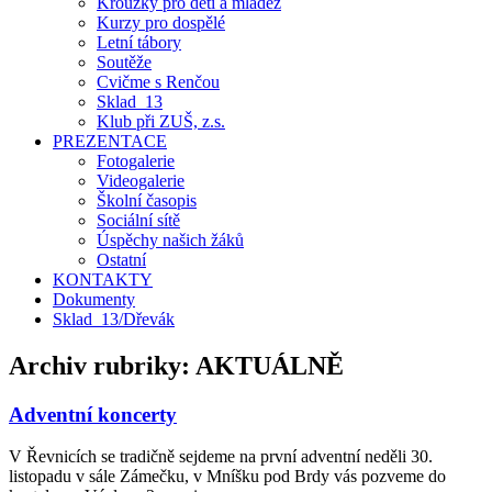
Kroužky pro děti a mládež
Kurzy pro dospělé
Letní tábory
Soutěže
Cvičme s Renčou
Sklad_13
Klub při ZUŠ, z.s.
PREZENTACE
Fotogalerie
Videogalerie
Školní časopis
Sociální sítě
Úspěchy našich žáků
Ostatní
KONTAKTY
Dokumenty
Sklad_13/Dřevák
Archiv rubriky:
AKTUÁLNĚ
Adventní koncerty
V Řevnicích se tradičně sejdeme na první adventní neděli 30.
listopadu v sále Zámečku, v Mníšku pod Brdy vás pozveme do