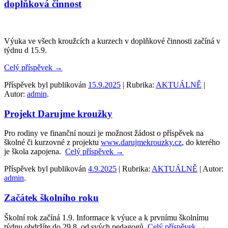
doplňková činnost
Výuka ve všech kroužcích a kurzech v doplňkové činnosti začíná v
týdnu d 15.9.
Celý příspěvek
→
Příspěvek byl publikován
15.9.2025
| Rubrika:
AKTUÁLNĚ
|
Autor:
admin
.
Projekt Darujme kroužky
Pro rodiny ve finanční nouzi je možnost žádost o příspěvek na
školné či kurzovné z projektu
www.darujmekrouzky.cz
, do kterého
je škola zapojena.
Celý příspěvek
→
Příspěvek byl publikován
4.9.2025
| Rubrika:
AKTUÁLNĚ
| Autor:
admin
.
Začátek školního roku
Školní rok začíná 1.9. Informace k výuce a k prvnímu školnímu
týdnu obdržíte do 29.8. od svých pedagogů.
Celý příspěvek
→