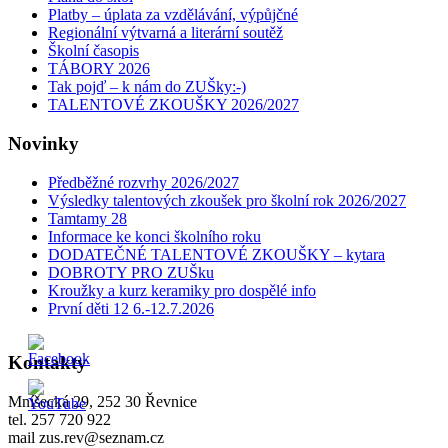
Platby – úplata za vzdělávání, výpůjčné
Regionální výtvarná a literární soutěž
Školní časopis
TÁBORY 2026
Tak pojď – k nám do ZUŠky:-)
TALENTOVÉ ZKOUŠKY 2026/2027
Novinky
Předběžné rozvrhy 2026/2027
Výsledky talentových zkoušek pro školní rok 2026/2027
Tamtamy 28
Informace ke konci školního roku
DODATEČNÉ TALENTOVÉ ZKOUŠKY – kytara
DOBROTY PRO ZUŠku
Kroužky a kurz keramiky pro dospělé info
První děti 12 6.-12.7.2026
Kontakty
Mníšecká 29, 252 30 Řevnice
tel. 257 720 922
mail zus.rev@seznam.cz