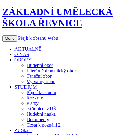
ZÁKLADNÍ UMĚLECKÁ
ŠKOLA ŘEVNICE
Přejít k obsahu webu
Menu
AKTUÁLNĚ
O NÁS
OBORY
Hudební obor
Literárně dramatický obor
Taneční obor
Výtvarný obor
STUDIUM
Přijetí ke studiu
Rozvrhy
Platby
e-třídnice iZUŠ
Hudební nauka
Dokumenty
Cesta k poznání 2
ZUŠka +