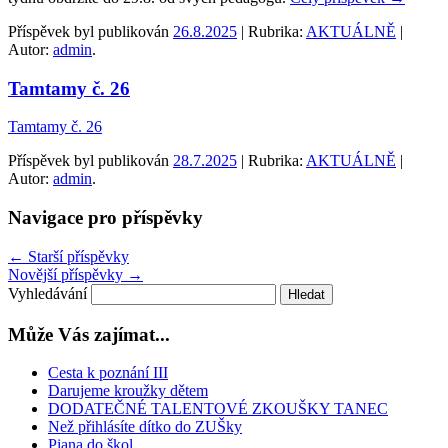
Příspěvek byl publikován
26.8.2025
| Rubrika:
AKTUÁLNĚ
|
Autor:
admin
.
Tamtamy č. 26
Tamtamy č. 26
Příspěvek byl publikován
28.7.2025
| Rubrika:
AKTUÁLNĚ
|
Autor:
admin
.
Navigace pro příspěvky
←
Starší příspěvky
Novější příspěvky
→
Vyhledávání
Může Vás zajímat...
Cesta k poznání III
Darujeme kroužky dětem
DODATEČNÉ TALENTOVÉ ZKOUŠKY TANEC
Než přihlásíte dítko do ZUŠky
Piana do škol